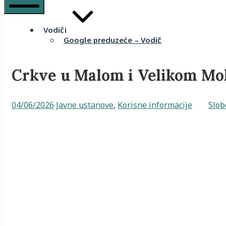
Mobile
Menu
Vodiči
Google preduzeće – Vodič
Crkve u Malom i Velikom Mok
02/06/2026
04/06/2026
Javne ustanove
,
Korisne informacije
Slob