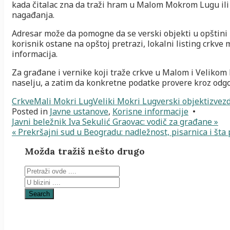
kada čitalac zna da traži hram u Malom Mokrom Lugu ili
nagađanja.
Adresar može da pomogne da se verski objekti u opštini
korisnik ostane na opštoj pretrazi, lokalni listing crkve
informacija.
Za građane i vernike koji traže crkve u Malom i Velikom
naselju, a zatim da konkretne podatke provere kroz odgov
Crkve
Mali Mokri Lug
Veliki Mokri Lug
verski objekti
zvez
Posted in
Javne ustanove
,
Korisne informacije
•
Javni beležnik Iva Sekulić Graovac: vodič za građane »
Navigacija
« Prekršajni sud u Beogradu: nadležnost, pisarnica i šta 
članaka
Možda tražiš nešto drugo
Search