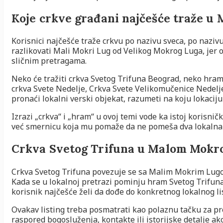
Koje crkve građani najčešće traže 
Korisnici najčešće traže crkvu po nazivu sveca, po nazivu
razlikovati Mali Mokri Lug od Velikog Mokrog Luga, jer 
sličnim pretragama.
Neko će tražiti crkva Svetog Trifuna Beograd, neko hram
crkva Svete Nedelje, Crkva Svete Velikomučenice Nedelje
pronaći lokalni verski objekat, razumeti na koju lokaciju
Izrazi „crkva“ i „hram“ u ovoj temi vode ka istoj korisni
već smernicu koja mu pomaže da ne pomeša dva lokalna h
Crkva Svetog Trifuna u Malom Mokr
Crkva Svetog Trifuna povezuje se sa Malim Mokrim Lugom 
Kada se u lokalnoj pretrazi pominju hram Svetog Trifuna
korisnik najčešće želi da dođe do konkretnog lokalnog l
Ovakav listing treba posmatrati kao polaznu tačku za pr
raspored bogosluženja, kontakte ili istorijske detalje ak