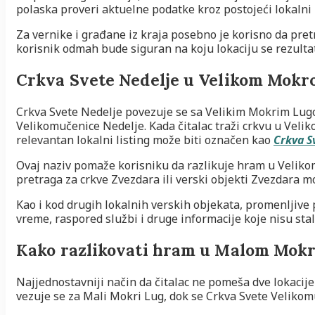
polaska proveri aktuelne podatke kroz postojeći lokalni l
Za vernike i građane iz kraja posebno je korisno da pre
korisnik odmah bude siguran na koju lokaciju se rezulta
Crkva Svete Nedelje u Velikom Mok
Crkva Svete Nedelje povezuje se sa Velikim Mokrim Lugom
Velikomučenice Nedelje. Kada čitalac traži crkvu u Vel
relevantan lokalni listing može biti označen kao
Crkva S
Ovaj naziv pomaže korisniku da razlikuje hram u Veli
pretraga za crkve Zvezdara ili verski objekti Zvezdara mo
Kao i kod drugih lokalnih verskih objekata, promenljive 
vreme, raspored službi i druge informacije koje nisu stal
Kako razlikovati hram u Malom Mok
Najjednostavniji način da čitalac ne pomeša dve lokacije
vezuje se za Mali Mokri Lug, dok se Crkva Svete Velikom