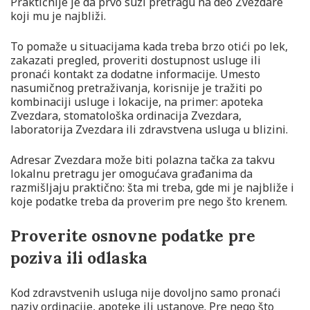
Praktičnije je da prvo suzi pretragu na deo Zvezdare
koji mu je najbliži.
To pomaže u situacijama kada treba brzo otići po lek,
zakazati pregled, proveriti dostupnost usluge ili
pronaći kontakt za dodatne informacije. Umesto
nasumičnog pretraživanja, korisnije je tražiti po
kombinaciji usluge i lokacije, na primer: apoteka
Zvezdara, stomatološka ordinacija Zvezdara,
laboratorija Zvezdara ili zdravstvena usluga u blizini.
Adresar Zvezdara može biti polazna tačka za takvu
lokalnu pretragu jer omogućava građanima da
razmišljaju praktično: šta mi treba, gde mi je najbliže i
koje podatke treba da proverim pre nego što krenem.
Proverite osnovne podatke pre
poziva ili odlaska
Kod zdravstvenih usluga nije dovoljno samo pronaći
naziv ordinacije, apoteke ili ustanove. Pre nego što