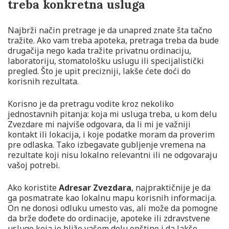
treba konkretna usluga
Najbrži način pretrage je da unapred znate šta tačno
tražite. Ako vam treba apoteka, pretraga treba da bude
drugačija nego kada tražite privatnu ordinaciju,
laboratoriju, stomatološku uslugu ili specijalistički
pregled. Što je upit precizniji, lakše ćete doći do
korisnih rezultata.
Korisno je da pretragu vodite kroz nekoliko
jednostavnih pitanja: koja mi usluga treba, u kom delu
Zvezdare mi najviše odgovara, da li mi je važniji
kontakt ili lokacija, i koje podatke moram da proverim
pre odlaska. Tako izbegavate gubljenje vremena na
rezultate koji nisu lokalno relevantni ili ne odgovaraju
vašoj potrebi.
Ako koristite
Adresar Zvezdara
, najpraktičnije je da
ga posmatrate kao lokalnu mapu korisnih informacija.
On ne donosi odluku umesto vas, ali može da pomogne
da brže dođete do ordinacije, apoteke ili zdravstvene
usluge koja je bliže vašem delu opštine i da lakše