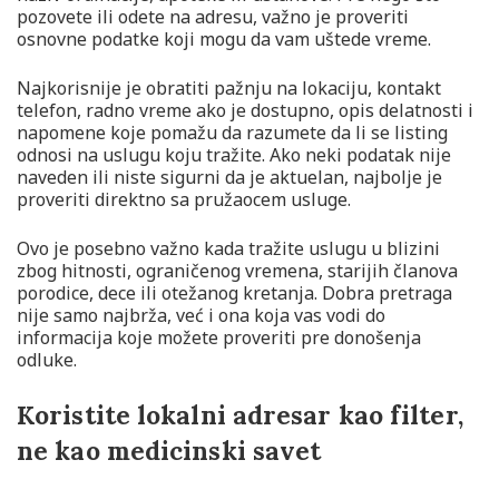
pozovete ili odete na adresu, važno je proveriti
osnovne podatke koji mogu da vam uštede vreme.
Najkorisnije je obratiti pažnju na lokaciju, kontakt
telefon, radno vreme ako je dostupno, opis delatnosti i
napomene koje pomažu da razumete da li se listing
odnosi na uslugu koju tražite. Ako neki podatak nije
naveden ili niste sigurni da je aktuelan, najbolje je
proveriti direktno sa pružaocem usluge.
Ovo je posebno važno kada tražite uslugu u blizini
zbog hitnosti, ograničenog vremena, starijih članova
porodice, dece ili otežanog kretanja. Dobra pretraga
nije samo najbrža, već i ona koja vas vodi do
informacija koje možete proveriti pre donošenja
odluke.
Koristite lokalni adresar kao filter,
ne kao medicinski savet