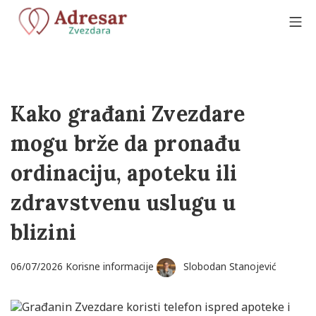
Skip
to
Mo
content
Adresar Zvezdara
Kako građani Zvezdare
mogu brže da pronađu
ordinaciju, apoteku ili
zdravstvenu uslugu u
blizini
06/07/2026
06/07/2026
Korisne informacije
Slobodan Stanojević