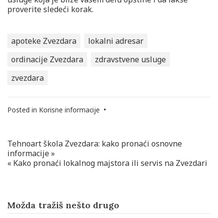
proverite sledeći korak.
apoteke Zvezdara
lokalni adresar
ordinacije Zvezdara
zdravstvene usluge
zvezdara
Posted in
Korisne informacije
•
Tehnoart škola Zvezdara: kako pronaći osnovne
Navigacija
informacije »
članaka
« Kako pronaći lokalnog majstora ili servis na Zvezdari
Možda tražiš nešto drugo