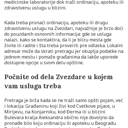
Kada treba pronaći ordinaciju, apoteku ili drugu
zdravstvenu uslugu na Zvezdari, najvažnije je brzo doći
do pouzdanih osnovnih informacija: gde se usluga
nalazi, kako se kontaktira, da li je blizu mesta gde
živite ili radite i šta treba proveriti pre odlaska. Lokalni
adresar može da skrati pretragu jer okuplja podatke na
jednom mestu i pomaže građanima da lakše uporede
dostupne opcije u svom delu opštine.
Počnite od dela Zvezdare u kojem
vam usluga treba
Pretraga je brža kada se ne traži samo opšti pojam, već
i lokacija. Građaninu koji živi kod Cvetkove pijace, u
Mirijevu, na Konjarniku, kod Đerma ili u blizini
Bulevara kralja Aleksandra obično nije dovoljno da
pronađe bilo koju ordinaciju ili apoteku u Beogradu.