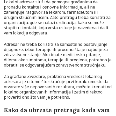
Lokalni adresar služi da pomogne građanima da
pronađu kontakte i osnovne informacije, ali ne
zamenjuje razgovor sa lekarom, farmaceutom ili
drugim stručnim licem. Zato pretragu treba koristiti za
organizaciju: gde se nalazi ordinacija, kako se može
stupiti u kontakt, koja vrsta usluge je navedena i da li
vam lokacija odgovara.
Adresar ne treba koristiti za samostalno postavljanje
dijagnoze, izbor terapije ili procenu šta je najbolje za
zdravstveno stanje. Ako imate medicinsko pitanje,
dilemu oko simptoma, terapije ili pregleda, potrebno je
obratiti se odgovarajućem zdravstvenom stručnjaku.
Za građane Zvezdare, praktična vrednost lokalnog
adresara je u tome što skraćuje prvi korak: umesto da
otvarate više nepovezanih rezultata, možete krenuti od
lokalno organizovanih informacija i zatim direktno
proveriti ono što vam je potrebno.
Kako da ubrzate pretragu kada vam