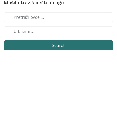
Možda tražiš nešto drugo
Search