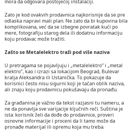
mora da odgovara postojećoj instalaciji.
Zato je kod ovakvih prodavnica najkorisnije da se pre
odlaska napravi mali plan. Ne zato da bi kupovina bila
komplikovana, već da se izbegne povratak kući po
mere, fotografiju starog dela ili dodatnu informaciju
koju prodavac može tražiti.
Zašto se Metalelektro traži pod više naziva
U pretragama se pojavljuju i „metalelektro” i „metal
elektro”, kao i izrazi sa lokacijom Beograd, Bulevar
kralja Aleksandra ili Ustanička. To pokazuje da
korisnici često nisu sigurni koji je tačan oblik naziva,
ali znaju koju prodavnicu pokušavaju da pronađu.
Za građanina je važno da tekst razjasni tu nameru, a
ne da ponavlja sve varijacije ključnih reči. Suština je
ista: korisnik želi da dođe do prodavnice, proveri
osnovne informacije i proceni da li tamo može da
pronađe materijal ili opremu koja mu treba.