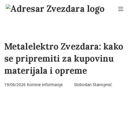
Skip
to
Mo
content
Adresar Zvezdara
Metalelektro Zvezdara: kako
se pripremiti za kupovinu
materijala i opreme
13/06/2026
19/06/2026
Korisne informacije
Slobodan Stanojević