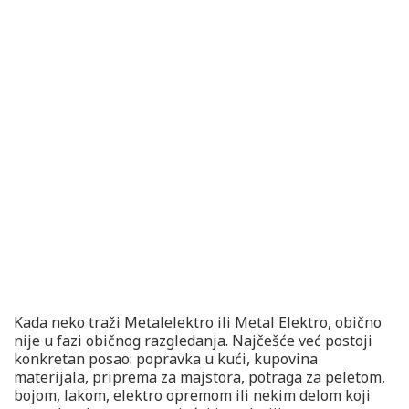
Kada neko traži Metalelektro ili Metal Elektro, obično
nije u fazi običnog razgledanja. Najčešće već postoji
konkretan posao: popravka u kući, kupovina
materijala, priprema za majstora, potraga za peletom,
bojom, lakom, elektro opremom ili nekim delom koji