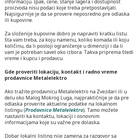
informaciju. Ipak, cene, stanje lagera i dostupnost
proizvoda nisu podaci koje treba pretpostavljati.
Najsigurnije je da se provere neposredno pre odlaska
ili kupovine.
Za složenije kupovine dobro je napraviti kratku listu:
šta vam treba, za koju namenu, koliko komada ili koju
količinu, da li postoji ograničenje u dimenziji i da li
vam je potreban savet oko izbora. Takva priprema štedi
vreme i kupcu i prodavcu.
Gde proveriti lokaciju, kontakt i radno vreme
prodavnice Metalelektro
Ako tražite prodavnicu Metalelektro na Zvezdari ili u
delu oko Malog Mokrog Luga, najpraktičnije je da pre
odlaska proverite aktuelne podatke na lokalnom
listingu (
Prodavnica Metalelektro
). Tamo možete
nastaviti ka kontaktu, lokaciji i osnovnim
informacijama koje su važne pre dolaska.
Dobar lokalni listing nije zamena za razgovor sa