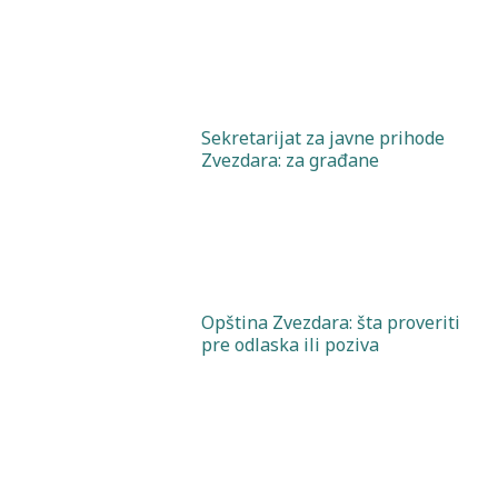
Sekretarijat za javne prihode
Zvezdara: za građane
Opština Zvezdara: šta proveriti
pre odlaska ili poziva