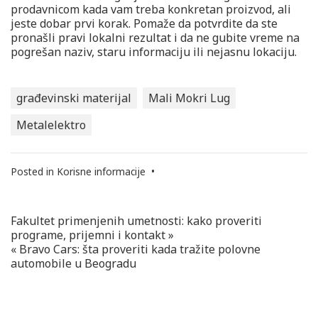
prodavnicom kada vam treba konkretan proizvod, ali
jeste dobar prvi korak. Pomaže da potvrdite da ste
pronašli pravi lokalni rezultat i da ne gubite vreme na
pogrešan naziv, staru informaciju ili nejasnu lokaciju.
građevinski materijal
Mali Mokri Lug
Metalelektro
Posted in
Korisne informacije
•
Fakultet primenjenih umetnosti: kako proveriti
Navigacija
programe, prijemni i kontakt »
članaka
« Bravo Cars: šta proveriti kada tražite polovne
automobile u Beogradu