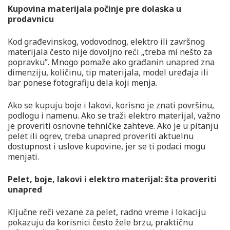
Kupovina materijala počinje pre dolaska u
prodavnicu
Kod građevinskog, vodovodnog, elektro ili završnog
materijala često nije dovoljno reći „treba mi nešto za
popravku”. Mnogo pomaže ako građanin unapred zna
dimenziju, količinu, tip materijala, model uređaja ili
bar ponese fotografiju dela koji menja.
Ako se kupuju boje i lakovi, korisno je znati površinu,
podlogu i namenu. Ako se traži elektro materijal, važno
je proveriti osnovne tehničke zahteve. Ako je u pitanju
pelet ili ogrev, treba unapred proveriti aktuelnu
dostupnost i uslove kupovine, jer se ti podaci mogu
menjati.
Pelet, boje, lakovi i elektro materijal: šta proveriti
unapred
Ključne reči vezane za pelet, radno vreme i lokaciju
pokazuju da korisnici često žele brzu, praktičnu