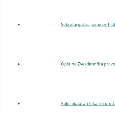
Sekretarijat za javne priho
Opština Zvezdara: šta prover
Kako odabrati lokalnu proda