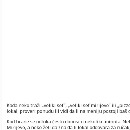
Kada neko traži „veliki sef”, „veliki sef mirijevo” ili „piz
lokal, proveri ponudu ili vidi da li na meniju postoji baš
Kod hrane se odluka često donosi u nekoliko minuta. Ne
Mirijevo, a neko želi da zna da li lokal odgovara za ruča