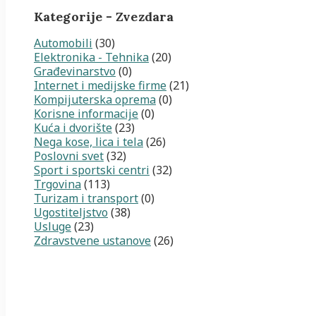
Kategorije - Zvezdara
Automobili
(30)
Elektronika - Tehnika
(20)
Građevinarstvo
(0)
Internet i medijske firme
(21)
Kompijuterska oprema
(0)
Korisne informacije
(0)
Kuća i dvorište
(23)
Nega kose, lica i tela
(26)
Poslovni svet
(32)
Sport i sportski centri
(32)
Trgovina
(113)
Turizam i transport
(0)
Ugostiteljstvo
(38)
Usluge
(23)
Zdravstvene ustanove
(26)