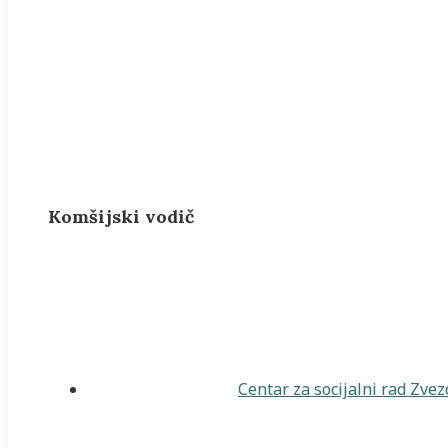
Komšijski vodič
Centar za socijalni rad Zve