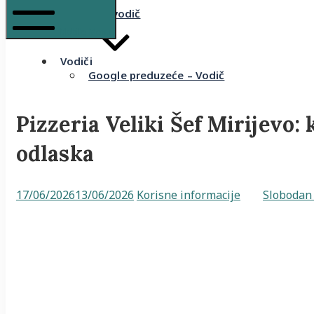
Komšijski vodič
Mobile Menu
Vodiči
Google preduzeće – Vodič
Pizzeria Veliki Šef Mirijevo:
odlaska
17/06/2026
13/06/2026
Korisne informacije
Slobodan 