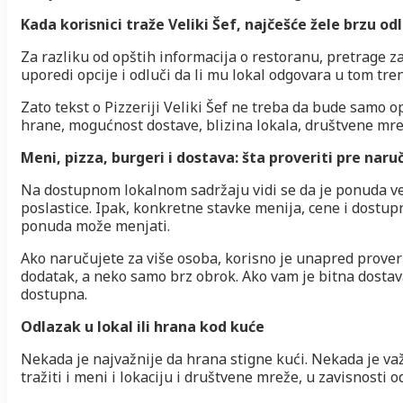
Kada korisnici traže Veliki Šef, najčešće žele brzu od
Za razliku od opštih informacija o restoranu, pretrage z
uporedi opcije i odluči da li mu lokal odgovara u tom tre
Zato tekst o Pizzeriji Veliki Šef ne treba da bude samo o
hrane, mogućnost dostave, blizina lokala, društvene mrež
Meni, pizza, burgeri i dostava: šta proveriti pre naru
Na dostupnom lokalnom sadržaju vidi se da je ponuda vez
poslastice. Ipak, konkretne stavke menija, cene i dostup
ponuda može menjati.
Ako naručujete za više osoba, korisno je unapred proverit
dodatak, a neko samo brz obrok. Ako vam je bitna dostava
dostupna.
Odlazak u lokal ili hrana kod kuće
Nekada je najvažnije da hrana stigne kući. Nekada je važn
tražiti i meni i lokaciju i društvene mreže, u zavisnosti o