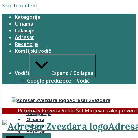
Skip to content
Kategorije
O nama
Lokacije
Adresar
Recenzije
Komšijski vodič
Vodiči
Expand / Collapse
Google preduzeće – Vodič
Adresar Zvezdara
Početna
»
Pizzeria Veliki Šef Mirijevo: kako proveri
Kategorije
O nama
Adresa
Lokacije
Adresar
Recenzije