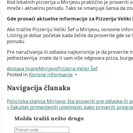
Kod lokalnih pizzerija u Mirijevu praktično je proveriti 
mreže i aktuelnu ponudu. Tako se smanjuje šansa da zove
Gde pronaći aktuelne informacije za Pizzeriju Veliki 
Ako tražite Pizzeriju Veliki Šef u Mirijevu, osnovne info
Listing je dobar početak kada želite da proverite gde se 
ponudu.
Pre naručivanja ili odlaska najkorisnije je da proverite
jednostavnija: znate da li vam više odgovara pizza, burge
dostava hrane
Mirijevo
Pizzeria Veliki Šef
Posted in
Korisne informacije
•
Navigacija članaka
Policijska stanica Mirijevo: šta proveriti pre odlaska ili p
« Fakultet primenjenih umetnosti: kako proveriti progra
Možda tražiš nešto drugo