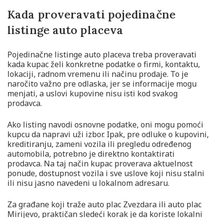
Kada proveravati pojedinačne
listinge auto placeva
Pojedinačne listinge auto placeva treba proveravati
kada kupac želi konkretne podatke o firmi, kontaktu,
lokaciji, radnom vremenu ili načinu prodaje. To je
naročito važno pre odlaska, jer se informacije mogu
menjati, a uslovi kupovine nisu isti kod svakog
prodavca.
Ako listing navodi osnovne podatke, oni mogu pomoći
kupcu da napravi uži izbor. Ipak, pre odluke o kupovini,
kreditiranju, zameni vozila ili pregledu određenog
automobila, potrebno je direktno kontaktirati
prodavca. Na taj način kupac proverava aktuelnost
ponude, dostupnost vozila i sve uslove koji nisu stalni
ili nisu jasno navedeni u lokalnom adresaru.
Za građane koji traže auto plac Zvezdara ili auto plac
Mirijevo, praktičan sledeći korak je da koriste lokalni