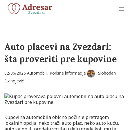
Skip
to
Mo
content
Adresar Zvezdara
Auto placevi na Zvezdari:
šta proveriti pre kupovine
02/06/2026
02/06/2026
Automobili
,
Korisne informacije
Slobodan
Stanojević
Kupovina automobila obično počinje pretragom
lokalnih opcija: neko traži auto plac, neko auto kuću,
auto salon ili prodaju vozila u delu grada koji mu je