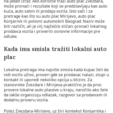
na jedan izraz. Ako korisnik traži auto plac Zvezdara,
može pronaći i rezultate koji se predstavljaju kao auto
kuća, auto salon ili prodaja vozila. Isto važi i za
pretrage kao što su auto plac Mirijevo, auto plac
Konjarnik ili polovni automobili Beograd. Naziv može
biti različit, ali je cilj najčešće sličan: pronaći lokalnog
prodavca vozila i proveriti osnovne informacije pre
odluke.
Kada ima smisla tražiti lokalni auto
plac
Lokalna pretraga ima najviše smisla kada kupac želi da
vidi vozilo uživo, proveri gde se prodavac nalazi, stupi u
kontakt ili uporedi nekoliko opcija u blizini. Za
stanovnike Zvezdare i Mirijeva praktično je da prvo
provere lokalne auto placeve u kraju, naročito ako žele
da lakše organizuju odlazak, razgovor sa prodavcem ili
dodatnu proveru vozila.
Potez Zvezdara-Mirijevo, uz širi kontekst Konjarnika i