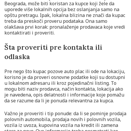
Beograda, može biti koristan za kupce koji žele da
uporede više lokalnih opcija bez oslanjanja samo na
opštu pretragu. Ipak, lokalna blizina ne znači da kupac
treba da preskoči proveru podataka. Ona samo
olakšava prvi korak: pronalaženje prodavaca koje vredi
kontaktirati i proveriti.
Šta proveriti pre kontakta ili
odlaska
Pre nego što kupac pozove auto plac ili ode na lokaciju,
korisno je da proveri osnovne podatke koji su dostupni
u lokalnom adresaru ili kroz pojedinačni listing. To
mogu biti naziv prodavca, način kontakta, lokacija ako
je navedena, opis delatnosti i informacije koje pomažu
da se razume da li je ponuda relevantna za kupca.
Važno je proveriti i tip ponude: da li se pominje prodaja
polovnih automobila, prodaja novih i polovnih vozila,
vozila iz uvoza, kupovina vozila na kredit ili zamena