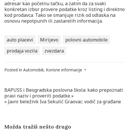
adresar kao početnu tačku, a zatim da za svaki
konkretan izbor provere podatke kroz listing i direktno
kod prodavca. Tako se smanjuje rizik od odlaska na
osnovu nepotpunih ili zastarelih informacija.
auto placevi
Mirijevo
polovni automobile
prodaja vozila
zvezdara
Posted in
Automobili
,
Korisne informacije
•
BAPUSS i Beogradska poslovna škola: kako prepoznati
Navigacija
pravi naziv i proveriti podatke »
članaka
« Javni beležnik Iva Sekulić Graovac: vodič za građane
Možda tražiš nešto drugo