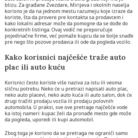
blizu. Za građane Zvezdare, Mirijeva i okolnih naselja
korisno je da na jednom mestu razumeju koje izraze da
koriste, šta da provere pre kontakta sa prodavcem i
kako lokalni adresar može da pomogne da se dođe do
konkretnih listinga. Ovaj vodič ne preporučuje
pojedinačne firme, već pomaže kupcu da se bolje snađe
pre nego što pozove prodavca ili ode da pogleda vozilo.
Kako korisnici najčešće traže auto
plac ili auto kuću
Korisnici često koriste više naziva za istu ili veoma
sličnu potrebu. Neko će u pretrazi napisati auto plac,
neko auto placevi, neko auto kuća ili auto salon, dok će
drugi tražiti prodaju vozila ili prodaju polovnih
automobila. U praksi, sve ove pretrage najčešće vode
ka istoj nameri: kupac želi da pronađe mesto gde može
da pogleda, uporedi ili kupi automobil.
Zbog toga je korisno da se pretraga ne ograniči samo