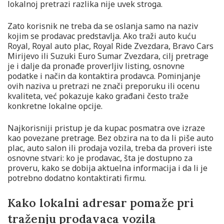
lokalnoj pretrazi razlika nije uvek stroga.
Zato korisnik ne treba da se oslanja samo na naziv
kojim se prodavac predstavlja. Ako traži auto kuću
Royal, Royal auto plac, Royal Ride Zvezdara, Bravo Cars
Mirijevo ili Suzuki Euro Sumar Zvezdara, cilj pretrage
je i dalje da pronađe proverljiv listing, osnovne
podatke i način da kontaktira prodavca. Pominjanje
ovih naziva u pretrazi ne znači preporuku ili ocenu
kvaliteta, već pokazuje kako građani često traže
konkretne lokalne opcije.
Najkorisniji pristup je da kupac posmatra ove izraze
kao povezane pretrage. Bez obzira na to da li piše auto
plac, auto salon ili prodaja vozila, treba da proveri iste
osnovne stvari: ko je prodavac, šta je dostupno za
proveru, kako se dobija aktuelna informacija i da li je
potrebno dodatno kontaktirati firmu.
Kako lokalni adresar pomaže pri
traženju prodavaca vozila