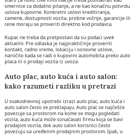
staro za novo. Ove informacije treba posmatrati kao
smernice za dodatno pitanje, a ne kao konačnu potvrdu
uslova kupovine. Konkretni uslovi kreditiranja,
zamene, dostupnosti vozila, probne vožnje, garancije ili
cene moraju se proveriti direktno kod prodavca.
Kupac ne treba da pretpostavi da su podaci uvek
aktuelni. Pre odlaska je najpraktičnije proveriti
kontakt, radno vreme, lokaciju i osnovne uslove,
naročito kada se radi o kupovini automobila preko auto
placa ili o prodaji vozila iz uvoza.
Auto plac, auto kuća i auto salon:
kako razumeti razliku u pretrazi
U svakodnevnoj upotrebi izrazi auto plac, auto kuća i
auto salon često se preklapaju. Auto plac se najčešće
povezuje sa prostorom na kome se mogu pogledati
vozila, auto kuća može označavati firmu koja se bavi
prodajom vozila, dok auto salon korisnici često
povezuju sa uređenim prodajnim prostorom. Ipak, u