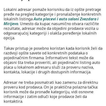
Lokalni adresar pomaže korisniku da iz opšte pretrage
pređe na pregled kategorije i pronalaženje konkretnih
lokalnih listinga
Auto placevi i auto saloni Zvezdara i
Mirijevo
. Umesto da kupac nasumično otvara različite
rezultate, adresar može da objedini prodavce vozila u
odgovarajućoj kategoriji i olakša poređenje lokalnih
opcija.
Takav pristup je posebno koristan kada korisnik želi da
razdvoji opšte savete od konkretnih podataka o
pojedinačnim firmama. Informativni tekst može da
objasni šta treba proveriti, ali pojedinačni listing auto
placa u lokalnom adresaru služi za proveru naziva,
kontakta, lokacije i drugih dostupnih informacija.
Adresar ne treba posmatrati kao zamenu za direktnu
proveru kod prodavca. On je praktična polazna tačka:
korisnik može da pronađe kategoriju, vidi osnovne
informacije i zatim odluči koje prodavce želi da
kontaktira.