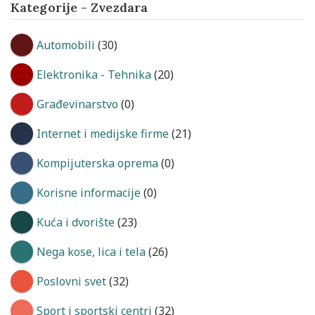
Kategorije - Zvezdara
Automobili
(30)
Elektronika - Tehnika
(20)
Građevinarstvo
(0)
Internet i medijske firme
(21)
Kompijuterska oprema
(0)
Korisne informacije
(0)
Kuća i dvorište
(23)
Nega kose, lica i tela
(26)
Poslovni svet
(32)
Sport i sportski centri
(32)