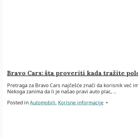
Bravo Cars: šta proveriti kada tražite p
Pretraga za Bravo Cars najčešće znači da korisnik već im
Nekoga zanima da li je našao pravi auto plac, …
Posted in
Automobili
,
Korisne informacije
•