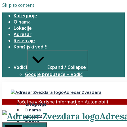
Skip to content
Kategorije
O nama
Lokacije
Adresar
Recenzije
Komšijski vodič
Vodiči
Expand / Collapse
Google preduzeće – Vodič
Adresar Zvezdara
Početna
»
Korisne informacije
»
Automobili
Kategorije
O nama
Adresa
Lokacije
Adresar
Recenzije