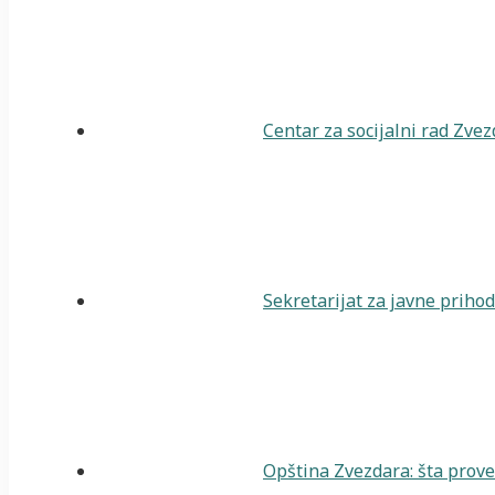
Centar za socijalni rad Zve
Sekretarijat za javne priho
Opština Zvezdara: šta prover