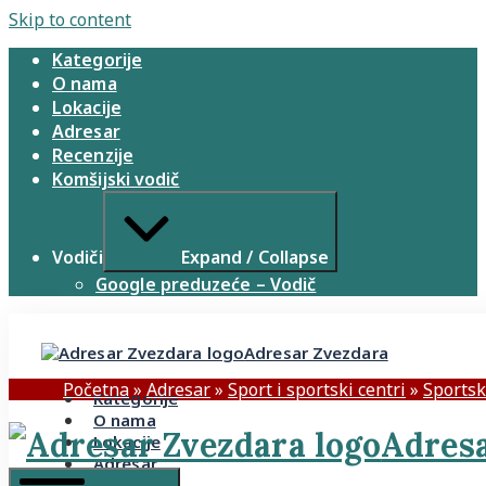
Skip to content
Kategorije
O nama
Lokacije
Adresar
Recenzije
Komšijski vodič
Vodiči
Expand / Collapse
Google preduzeće – Vodič
Adresar Zvezdara
Početna
»
Adresar
»
Sport i sportski centri
»
Sportsk
Kategorije
O nama
Adresa
Lokacije
Adresar
Recenzije