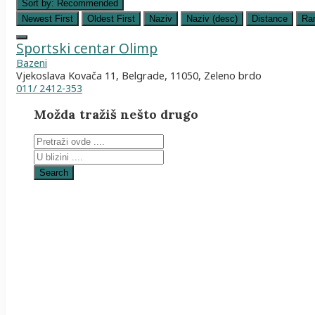
Sort by:
Recommended
Newest First
Oldest First
Naziv
Naziv (desc)
Distance
Ra
Sportski centar Olimp
Bazeni
Vjekoslava Kovača 11, Belgrade, 11050, Zeleno brdo
011/ 2412-353
Možda tražiš nešto drugo
Search